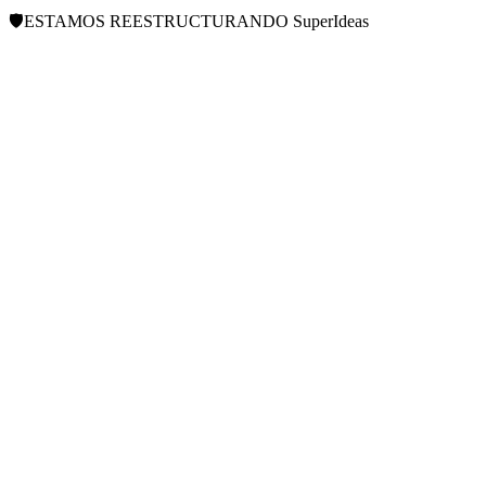
🛡️
ESTAMOS REESTRUCTURANDO
SuperIdeas