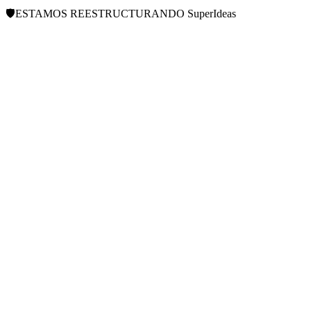
🛡️
ESTAMOS REESTRUCTURANDO
SuperIdeas