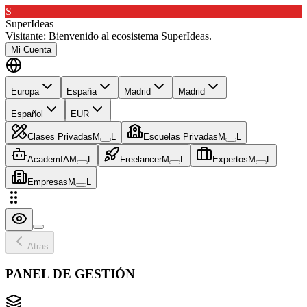
S
SuperIdeas
Visitante:
Bienvenido al ecosistema SuperIdeas.
Mi Cuenta
Europa
España
Madrid
Madrid
Español
EUR
Clases Privadas
M
L
Escuelas Privadas
M
L
AcademIA
M
L
Freelancer
M
L
Expertos
M
L
Empresas
M
L
Atras
PANEL DE GESTIÓN