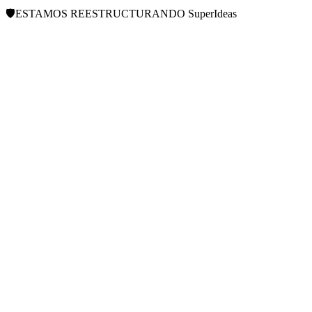
🛡️
ESTAMOS REESTRUCTURANDO
SuperIdeas